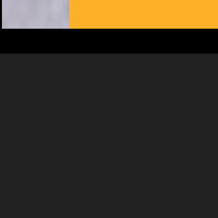
votre disposition et renseigner les acteurs·trices culturel·le·s sur
l'intérêt porté à leurs événements.
Plus d'infos
MAR 25 AOÛT