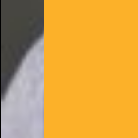
NOUS UTILISONS DES COOKIES
En poursuivant votre navigation sur le culturoscoPe site vous
consentez à l’utilisation de cookies. Les cookies nous
permettent d'analyser le trafic, d’affiner les contenus mis à