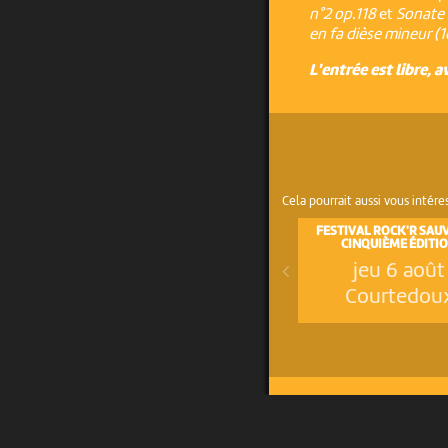
n°2 op.118
et
Sonate 
en fa dièse mineur 
L'entrée est libre, a
Cela pourrait aussi vous intére
FESTIVAL ROCK'R SAU
CINQUIÈME ÉDITI
jeu 6 août
Courtedou
UN PROJET DE
AVEC LE SOUTIEN DE