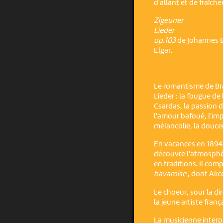
d'allant et de fraîche
Zigeuner
Lieder
op.103
de Johannes 
Elgar.
Le romantisme de Bra
Lieder : la fougue de
Csardas, la passion d
l'amour bafoué, l'imp
mélancolie, la douceu
En vacances en 1894 
découvre l'atmosphère
en traditions. Il com
bavaroise
, dont Alice
Le choeur, sour la d
la jeune artiste fran
La musicienne inter