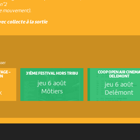
n°2
(1e mouvement).
vec collecte à la sortie
sser
VAGE -
COOP OPEN AIR CINEM
31ÈME FESTIVAL HORS TRIBU
ON
DELEMONT
jeu 6 août
jeu 6 août
Môtiers
x
Delémont
PARTENAIRES