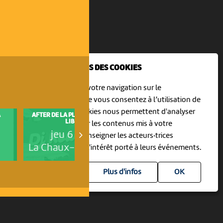
NOUS UTILISONS DES COOKIES
En poursuivant votre navigation sur le
culturoscoPe site vous consentez à l’utilisation de
cookies. Les cookies nous permettent d'analyser
A
AFTER DE LA PLAGE - DJ ROUX
SPARK 2000
LIBRE
le trafic, d’affiner les contenus mis à votre
ven 7 août
jeu 6 août
disposition et renseigner les acteurs·trices
Neuchâtel
La Chaux-de-Fonds
culturel·le·s sur l'intérêt porté à leurs événements.
Plus d'infos