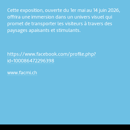
Cette exposition, ouverte du 1er mai au 14 juin 2026,
offrira une immersion dans un univers visuel qui
promet de transporter les visiteurs à travers des
paysages apaisants et stimulants.
https://www.facebook.com/profile.php?
id=100086472296398
NOUS UTILISONS DES COOKIES
www.facmi.ch
En poursuivant votre navigation sur le culturoscoPe site vous
consentez à l’utilisation de cookies. Les cookies nous
permettent d'analyser le trafic, d’affiner les contenus mis à
votre disposition et renseigner les acteurs·trices culturel·le·s sur
l'intérêt porté à leurs événements.
Plus d'infos