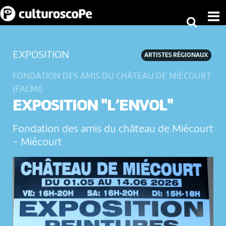
EXPOSITION
ARTISTES RÉGIONAUX
FONDATION DES AMIS DU CHÂTEAU DE MIÉCOURT
(FACMI)
EXPOSITION "L’ENVOL"
Fondation des amis du château de Miécourt
-
Miécourt