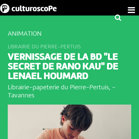
ANIMATION
LIBRAIRIE DU PIERRE-PERTUIS
VERNISSAGE DE LA BD "LE
SECRET DE RANO KAU" DE
LENAEL HOUMARD
Librairie-papeterie du Pierre-Pertuis,
-
Tavannes