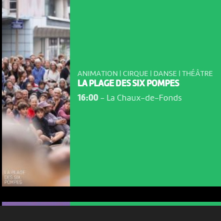
ANIMATION | CIRQUE | DANSE | THÉÂTRE
LA PLAGE DES SIX POMPES
16:00
-
La Chaux-de-Fonds
NOUS UTILISONS DES COOKIES
En poursuivant votre navigation sur le culturoscoPe site vous
consentez à l’utilisation de cookies. Les cookies nous
permettent d'analyser le trafic, d’affiner les contenus mis à
votre disposition et renseigner les acteurs·trices culturel·le·s sur
l'intérêt porté à leurs événements.
Plus d'infos