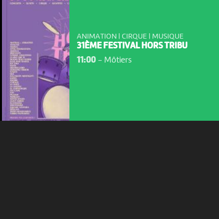
NOUS UTILISONS DES COOKIES
ANIMATION | CIRQUE | MUSIQUE
En poursuivant votre navigation sur le culturoscoPe site vous
31ÈME FESTIVAL HORS TRIBU
consentez à l’utilisation de cookies. Les cookies nous
11:00
-
Môtiers
permettent d'analyser le trafic, d’affiner les contenus mis à
votre disposition et renseigner les acteurs·trices culturel·le·s sur
l'intérêt porté à leurs événements.
Plus d'infos
ANIMATION
PANART NEUCHÂTEL - VISITE