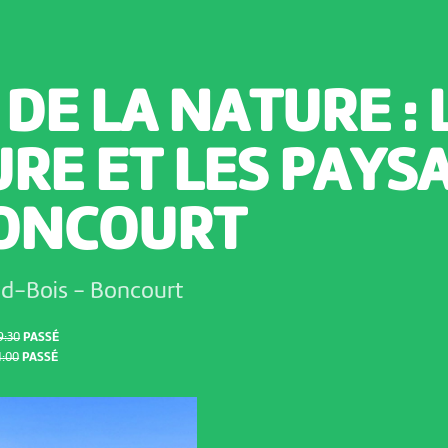
 DE LA NATURE : 
RE ET LES PAYS
BONCOURT
nd-Bois
-
Boncourt
9:30
PASSÉ
4:00
PASSÉ