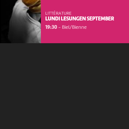
consentez à l’utilisation de cookies. Les cookies nous
permettent d'analyser le trafic, d’affiner les contenus mis à
LITTÉRATURE
votre disposition et renseigner les acteurs·trices culturel·le·s sur
LUNDI LESUNGEN SEPTEMBER
l'intérêt porté à leurs événements.
19:30
-
Biel/Bienne
Plus d'infos
JEU 5 NOVEMBRE