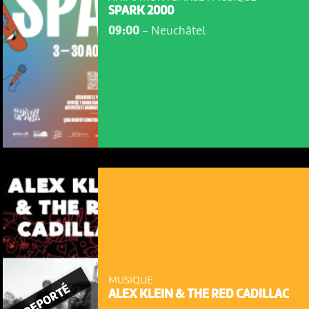
SPARK 2000
09:00
-
Neuchâtel
MUSIQUE
REPORTÉ
ALEX KLEIN & THE RED CADILLAC