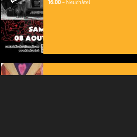
16:00
-
Neuchâtel
NOUS UTILISONS DES COOKIES
En poursuivant votre navigation sur le culturoscoPe site vous
consentez à l’utilisation de cookies. Les cookies nous
permettent d'analyser le trafic, d’affiner les contenus mis à
votre disposition et renseigner les acteurs·trices culturel·le·s sur
l'intérêt porté à leurs événements.
Plus d'infos
MUSIQUE
ZAZOU HAÏFA
16:00
-
Neuchâtel