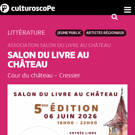
LITTÉRATURE
JEUNE PUBLIC
ARTISTES RÉGIONAUX
ASSOCIATION SALON DU LIVRE AU CHÂTEAU
SALON DU LIVRE AU
CHÂTEAU
Cour du château
-
Cressier