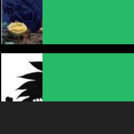
NOUS UTILISONS DES COOKIES
En poursuivant votre navigation sur le culturoscoPe site vous
consentez à l’utilisation de cookies. Les cookies nous
permettent d'analyser le trafic, d’affiner les contenus mis à
votre disposition et renseigner les acteurs·trices culturel·le·s sur
l'intérêt porté à leurs événements.
Plus d'infos
CONTES
CONTES AUX JEUNES-RIVES
16:00
-
Neuchâtel