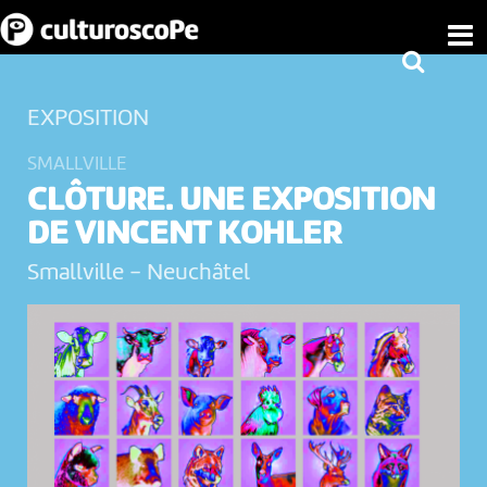
EXPOSITION
SMALLVILLE
CLÔTURE. UNE EXPOSITION
DE VINCENT KOHLER
Smallville
-
Neuchâtel