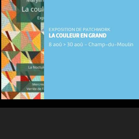
EXPOSITION DE PATCHWORK
LA COULEUR EN GRAND
8 aoû > 30 aoû
-
Champ-du-Moulin
NOUS UTILISONS DES COOKIES
En poursuivant votre navigation sur le culturoscoPe site vous
consentez à l’utilisation de cookies. Les cookies nous
permettent d'analyser le trafic, d’affiner les contenus mis à
votre disposition et renseigner les acteurs·trices culturel·le·s sur
l'intérêt porté à leurs événements.
Plus d'infos