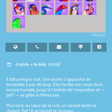
SMALLVILLE
17 AVR > 16 MAI
PASSÉ
Il fait presque nuit. Une loutre s’approche de
Smallville à pas de loup. Elle faufile son corps lisse,
encore humide, jusqu’à l’entrée de l’exposition et —
paf ! — se grille la frimousse.
Plus tard, au cœur de la nuit, un renard tente sa
chance. Paf ! Il se roussit le museau.