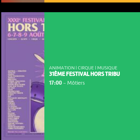
ANIMATION | CIRQUE | MUSIQUE
31ÈME FESTIVAL HORS TRIBU
NOUS UTILISONS DES COOKIES
17:00
-
Môtiers
En poursuivant votre navigation sur le culturoscoPe site vous
consentez à l’utilisation de cookies. Les cookies nous
permettent d'analyser le trafic, d’affiner les contenus mis à
votre disposition et renseigner les acteurs·trices culturel·le·s sur
l'intérêt porté à leurs événements.
Plus d'infos