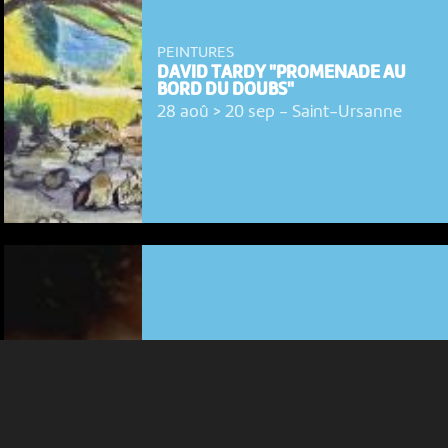
PEINTURES
DAVID TARDY "PROMENADE AU
BORD DU DOUBS"
28 aoû > 20 sep
-
Saint-Ursanne
NOUS UTILISONS DES COOKIES
En poursuivant votre navigation sur le culturoscoPe site vous
consentez à l’utilisation de cookies. Les cookies nous
permettent d'analyser le trafic, d’affiner les contenus mis à
votre disposition et renseigner les acteurs·trices culturel·le·s sur
l'intérêt porté à leurs événements.
Plus d'infos
BIJOUX ARTISANAUX
ANNE HIRTZLIN
25 sep > 25 oct
-
Saint-Ursanne