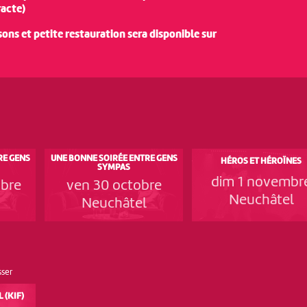
racte)
sons et petite restauration sera disponible sur
RE GENS
UNE BONNE SOIRÉE ENTRE GENS
HÉROS ET HÉROÏNES
SYMPAS
dim 1 novembr
mbre
ven 30 octobre
Neuchâtel
Neuchâtel
sser
 (KIF)