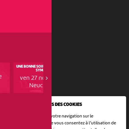
UNE BONNE SOIRÉE ENTRE GENS
SPECTACLE DES ÉLÈVES IMPR
SYMPAS
SUISSE - CABARET
e
ven 27 novembre
sam 12 décembre
Neuchâtel
Neuchâtel
NOUS UTILISONS DES COOKIES
En poursuivant votre navigation sur le
culturoscoPe site vous consentez à l’utilisation de