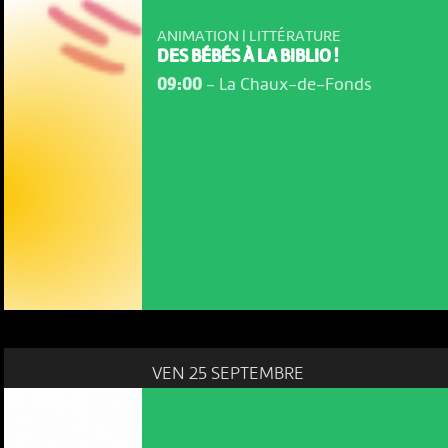
ANIMATION | LITTÉRATURE
DES BÉBÉS À LA BIBLIO !
09:00
-
La Chaux-de-Fonds
VEN 25 SEPTEMBRE