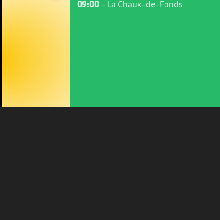
09:00
-
La Chaux-de-Fonds
NOUS UTILISONS DES COOKIES
En poursuivant votre navigation sur le culturoscoPe site vous
consentez à l’utilisation de cookies. Les cookies nous
permettent d'analyser le trafic, d’affiner les contenus mis à
votre disposition et renseigner les acteurs·trices culturel·le·s sur
l'intérêt porté à leurs événements.
Plus d'infos
Cela pourrait aussi vous intéresser
VEN 7 AOÛT