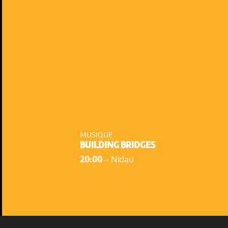
NOUS UTILISONS DES COOKIES
En poursuivant votre navigation sur le culturoscoPe site vous
MUSIQUE
consentez à l’utilisation de cookies. Les cookies nous
BUILDING BRIDGES
permettent d'analyser le trafic, d’affiner les contenus mis à
20:00
-
Nidau
votre disposition et renseigner les acteurs·trices culturel·le·s sur
l'intérêt porté à leurs événements.
Plus d'infos