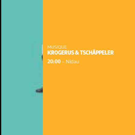
MUSIQUE
KROGERUS & TSCHÄPPELER
20:00
-
Nidau