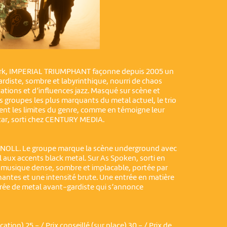
ork, IMPERIAL TRIUMPHANT façonne depuis 2005 un
rdiste, sombre et labyrinthique, nourri de chaos
ations et d’influences jazz. Masqué sur scène et
 groupes les plus marquants du metal actuel, le trio
t les limites du genre, comme en témoigne leur
tar, sorti chez CENTURY MEDIA.
 KNOLL. Le groupe marque la scène underground avec
l aux accents black metal. Sur As Spoken, sorti en
e musique dense, sombre et implacable, portée par
hantes et une intensité brute. Une entrée en matière
irée de metal avant-gardiste qui s’annonce
ation) 25.- / Prix conseillé (sur place) 30.- / Prix de