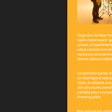
Originaire de New Y
black metal avant-ga
urbain, d’expériment
salué comme l’un des
repousse constammen
dernier album Golds
En première partie,
un deathgrind radica
2024, ils déploie un
des structures tranc
parfaite pour une so
immanquable.
Prix normal (en préloc