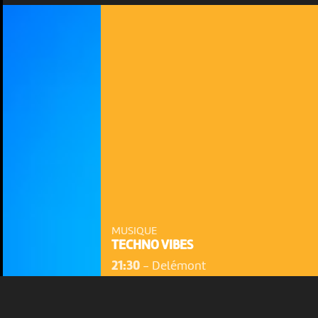
NOUS UTILISONS DES COOKIES
En poursuivant votre navigation sur le culturoscoPe site vous
consentez à l’utilisation de cookies. Les cookies nous
permettent d'analyser le trafic, d’affiner les contenus mis à
votre disposition et renseigner les acteurs·trices culturel·le·s sur
l'intérêt porté à leurs événements.
MUSIQUE
TECHNO VIBES
Plus d'infos
21:30
-
Delémont