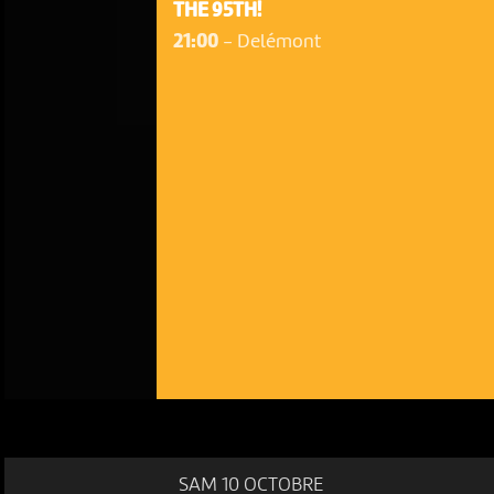
THE 95TH!
21:00
-
Delémont
SAM 10 OCTOBRE