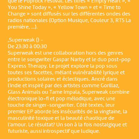
que le Poprock Festival. Les titres « Empty Heart », «
You Shine Today », « Yellow Town » et « Time to
Change » sont diffusés sur les différentes ondes des
radios nationales (Option Musique, Couleur 3, RTS La
première, ...).
,Superweak () -
De 23:30 à 00:30
Superweak est une collaboration hors des genres
entre le songwriter Gaspar Narby et le duo post-pop
Express Therapy. Le projet explore la pop sous
toutes ses facettes, mêlant vulnérabilité lyrique et
productions solaires et éclectiques. Ancré dans
l'indie et inspiré par des artistes comme Gorillaz,
Glass Animals ou Tame Impala, Superweak combine
électronique lo-fi et pop mélodique, avec une
touche de singer-songwriter. Côté textes, leur
premier EP aborde les insécurités de la vingtaine, la
masculinité toxique et la beauté chaotique de
l'amour. Le résultat? Un son à la fois nostalgique et
futuriste, aussi introspectif que ludique.