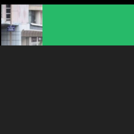
consentez à l’utilisation de cookies. Les cookies nous
permettent d'analyser le trafic, d’affiner les contenus mis à
votre disposition et renseigner les acteurs·trices culturel·le·s sur
l'intérêt porté à leurs événements.
Plus d'infos
ANIMATION | CIRQUE | DANSE | THÉÂTRE
LA PLAGE DES SIX POMPES
16:00
-
La Chaux-de-Fonds