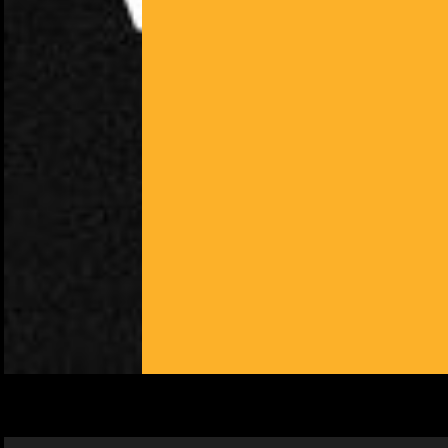
NOUS UTILISONS DES COOKIES
En poursuivant votre navigation sur le culturoscoPe site vous
consentez à l’utilisation de cookies. Les cookies nous
permettent d'analyser le trafic, d’affiner les contenus mis à
votre disposition et renseigner les acteurs·trices culturel·le·s sur
l'intérêt porté à leurs événements.