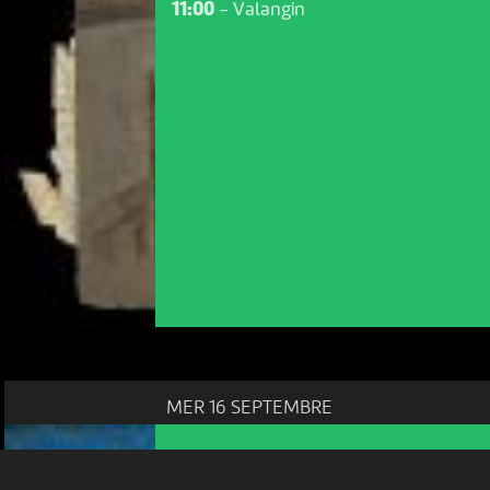
11:00
-
Valangin
NOUS UTILISONS DES COOKIES
En poursuivant votre navigation sur le culturoscoPe site vous
consentez à l’utilisation de cookies. Les cookies nous
permettent d'analyser le trafic, d’affiner les contenus mis à
votre disposition et renseigner les acteurs·trices culturel·le·s sur
l'intérêt porté à leurs événements.
MER 16 SEPTEMBRE
Plus d'infos