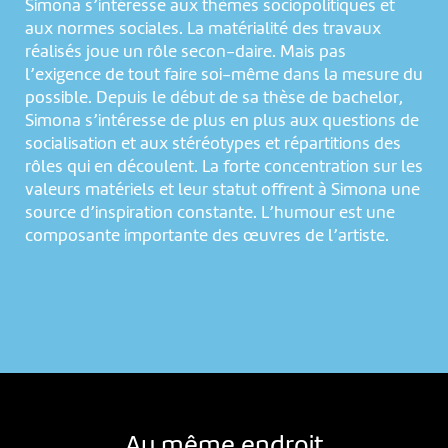
Simona s’intéresse aux thèmes sociopolitiques et
aux normes sociales. La matérialité des travaux
réalisés joue un rôle secon-daire. Mais pas
l’exigence de tout faire soi-même dans la mesure du
possible. Depuis le début de sa thèse de bachelor,
Simona s’intéresse de plus en plus aux questions de
socialisation et aux stéréotypes et répartitions des
rôles qui en découlent. La forte concentration sur les
valeurs matériels et leur statut offrent à Simona une
source d’inspiration constante. L’humour est une
composante importante des œuvres de l’artiste.
Au même endroit