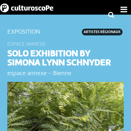
EXPOSITION
ARTISTES RÉGIONAUX
ESPACE ANNEXE
SOLO EXHIBITION BY
SIMONA LYNN SCHNYDER
espace annexe
-
Bienne