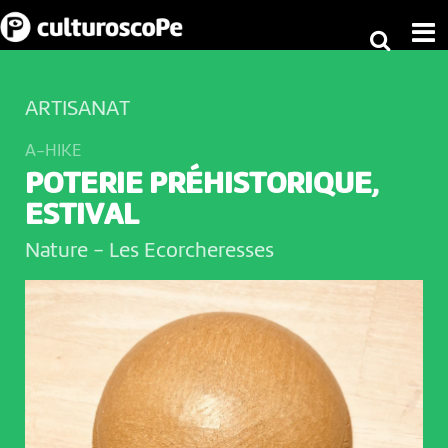
ARTISANAT
A-HIKE
POTERIE PRÉHISTORIQUE,
ESTIVAL
Nature
-
Les Ecorcheresses