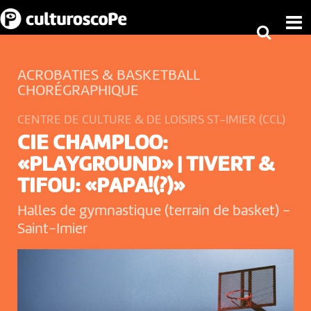
ACROBATIES & BASKETBALL
CHORÉGRAPHIQUE
CENTRE DE CULTURE & DE LOISIRS ST-IMIER (CCL)
CIE CHAMPLOO:
«PLAYGROUND» | TIVERT &
TIFOU: «PAPA!(?)»
Halles de gymnastique (terrain de basket)
-
Saint-Imier