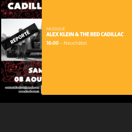
MUSIQUE
REPORTÉ
ALEX KLEIN & THE RED CADILLAC
NOUS UTILISONS DES COOKIES
16:00
-
Neuchâtel
En poursuivant votre navigation sur le culturoscoPe site vous
consentez à l’utilisation de cookies. Les cookies nous
permettent d'analyser le trafic, d’affiner les contenus mis à
votre disposition et renseigner les acteurs·trices culturel·le·s sur
l'intérêt porté à leurs événements.
Plus d'infos