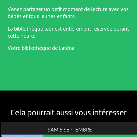
Venez partager un petit moment de lecture avec vos
bébés et tous jeunes enfants.
La bibliothèque leur est entièrement réservée durant
cette heure.
Votre bibliothèque de Laténa
Cela pourrait aussi vous intéresser
NOUS UTILISONS DES COOKIES
En poursuivant votre navigation sur le culturoscoPe site vous
SAM 5 SEPTEMBRE
consentez à l’utilisation de cookies. Les cookies nous