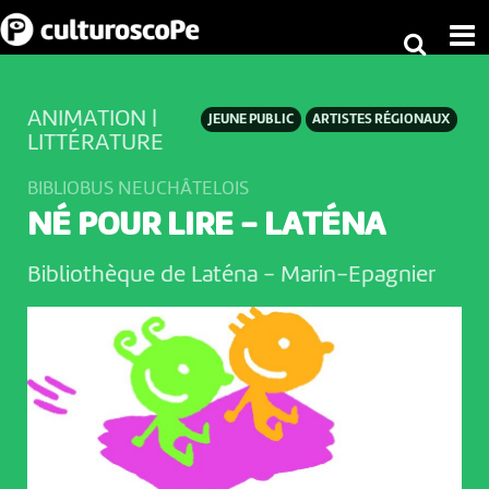
ANIMATION |
JEUNE PUBLIC
ARTISTES RÉGIONAUX
LITTÉRATURE
BIBLIOBUS NEUCHÂTELOIS
NÉ POUR LIRE - LATÉNA
Bibliothèque de Laténa
-
Marin-Epagnier