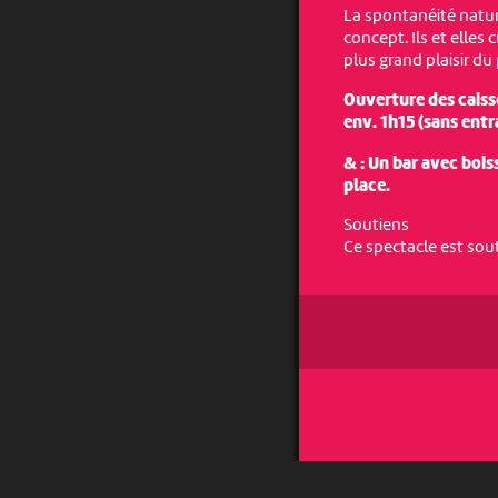
La spontanéité natur
concept. Ils et elles 
plus grand plaisir du 
Ouverture des caisse
env. 1h15 (sans entr
& : Un bar avec bois
place.
Soutiens
Ce spectacle est sou
UN PROJET DE
AVEC LE SOUTIEN DE