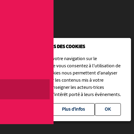
NOUS UTILISONS DES COOKIES
En poursuivant votre navigation sur le
culturoscoPe site vous consentez à l’utilisation de
cookies. Les cookies nous permettent d'analyser
le trafic, d’affiner les contenus mis à votre
disposition et renseigner les acteurs·trices
culturel·le·s sur l'intérêt porté à leurs événements.
Plus d'infos