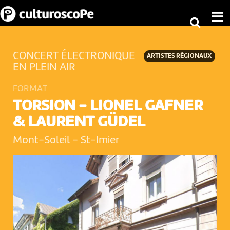
CONCERT ÉLECTRONIQUE
ARTISTES RÉGIONAUX
EN PLEIN AIR
FORMAT
TORSION - LIONEL GAFNER
& LAURENT GÜDEL
Mont-Soleil
-
St-Imier