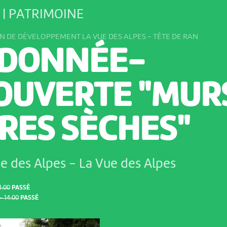
| PATRIMOINE
N DE DÉVELOPPEMENT LA VUE DES ALPES - TÊTE DE RAN
DONNÉE-
OUVERTE "MUR
RES SÈCHES"
ue des Alpes
-
La Vue des Alpes
4:00
PASSÉ
– 14:00
PASSÉ