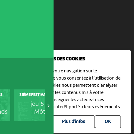
NOUS UTILISONS DES COOKIES
En poursuivant votre navigation sur le
culturoscoPe site vous consentez à l’utilisation de
cookies. Les cookies nous permettent d'analyser
le trafic, d’affiner les contenus mis à votre
COOP OPEN AIR CINEMA
ES
31ÈME FESTIVAL HORS TRIBU
DELEMONT
disposition et renseigner les acteurs·trices
jeu 6 août
jeu 6 août
culturel·le·s sur l'intérêt porté à leurs événements.
nds
Môtiers
Delémont
Plus d'infos