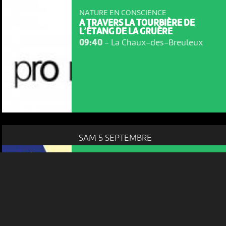
NATURE EN CONSCIENCE
A TRAVERS LA TOURBIÈRE DE
L’ÉTANG DE LA GRUÈRE
09:40
-
La Chaux-des-Breuleux
NOUS UTILISONS DES COOKIES
En poursuivant votre navigation sur le culturoscoPe site vous
consentez à l’utilisation de cookies. Les cookies nous
permettent d'analyser le trafic, d’affiner les contenus mis à
votre disposition et renseigner les acteurs·trices culturel·le·s sur
l'intérêt porté à leurs événements.
Plus d'infos
SAM 5 SEPTEMBRE
ANIMATION
ATELIER CRÉATIF PARENT-ENFANT