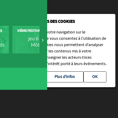
NOUS UTILISONS DES COOKIES
COOP OPEN AIR CINEMA
ES
31ÈME FESTIVAL HORS TRIBU
En poursuivant votre navigation sur le
DELEMONT
jeu 6 août
culturoscoPe site vous consentez à l’utilisation de
jeu 6 août
ds
Môtiers
cookies. Les cookies nous permettent d'analyser
Delémont
le trafic, d’affiner les contenus mis à votre
disposition et renseigner les acteurs·trices
culturel·le·s sur l'intérêt porté à leurs événements.
Plus d'infos