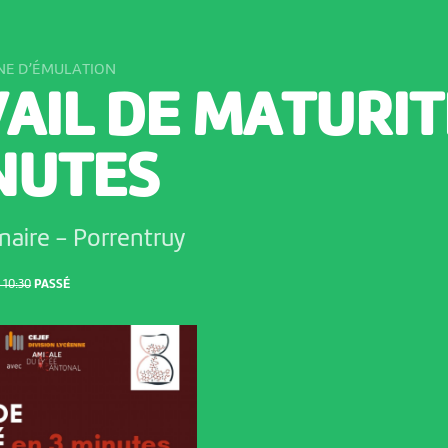
NNE D’ÉMULATION
AIL DE MATURIT
NUTES
naire
-
Porrentruy
10:30
PASSÉ