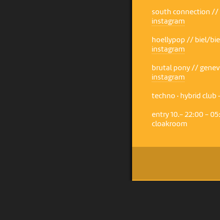
south connection //
instagram
hoellypop // biel/bi
instagram
brutal pony // gene
instagram
techno · hybrid club 
entry 10.- 22:00 - 05
cloakroom
UN PROJET DE
AVEC LE SOUTIEN DE