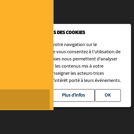
NOUS UTILISONS DES COOKIES
En poursuivant votre navigation sur le
culturoscoPe site vous consentez à l’utilisation de
cookies. Les cookies nous permettent d'analyser
le trafic, d’affiner les contenus mis à votre
disposition et renseigner les acteurs·trices
culturel·le·s sur l'intérêt porté à leurs événements.
Plus d'infos