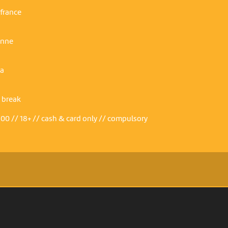
 france
enne
va
· break
:00 // 18+ // cash & card only // compulsory
PARTENAIRES