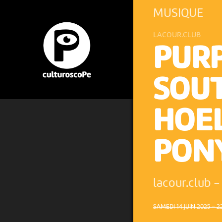
MUSIQUE
LACOUR.CLUB
PURP
SOUT
HOEL
PON
lacour.club
-
SAMEDI 14 JUIN 2025 – 2