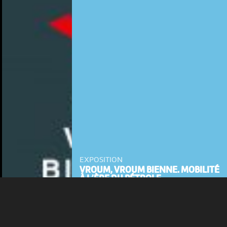
NOUS UTILISONS DES COOKIES
En poursuivant votre navigation sur le culturoscoPe site vous
consentez à l’utilisation de cookies. Les cookies nous
permettent d'analyser le trafic, d’affiner les contenus mis à
votre disposition et renseigner les acteurs·trices culturel·le·s sur
l'intérêt porté à leurs événements.
Plus d'infos
EXPOSITION
VROUM, VROUM BIENNE. MOBILITÉ
À L’ÈRE DU PÉTROLE
12 sep > 4 avr 2027
-
Bienne