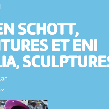
N
N
EN SCHOTT,
TURES ET ENI
IA, SCULPTURE
lan
SSÉ