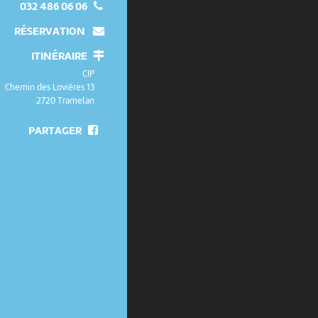
032 486 06 06
RÉSERVATION
ITINÉRAIRE
CIP
Chemin des Lovières 13
2720 Tramelan
PARTAGER