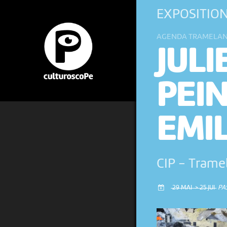
EXPOSITIO
AGENDA TRAMELA
JULI
PEIN
EMIL
CIP
-
Trame
29 MAI > 25 JUI
PA