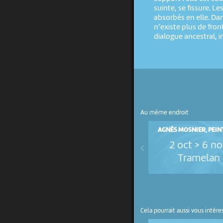
suinte, se fissure. L
absorbés en elle. Dan
n’existe plus de fro
dialogue ancestral, in
Au même endroit
AGNÈS MOSNIER, PEIN
2 oct > 6 n
Tramelan
Cela pourrait aussi vous intére