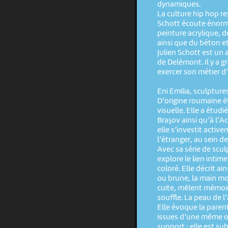
dynamiques.
La culture hip hop res
Schott écoute énormém
peinture acrylique, 
ainsi que du béton e
Julien Schott est un a
de Delémont. Il y a
exercer son métier d
Eni Emilia, sculpture
D’origine roumaine ét
visuelle. Elle a étud
Braşov ainsi qu’à l’
elle s’investit activ
l’étranger, au sein d
Avec sa série de scul
explore le lien intim
coloré. Elle décrit ai
ou brune, la main mo
cuite, mêlent mémoir
souffle. La peau de l’
Elle évoque la parent
issues d’une même ori
support : elle est su