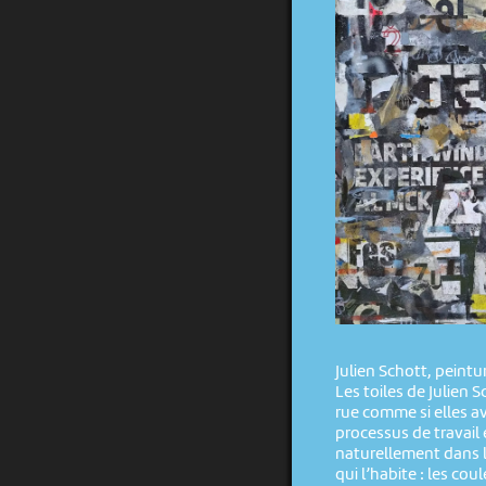
Julien Schott, peintu
Les toiles de Julien 
rue comme si elles a
processus de travail e
naturellement dans l
qui l’habite : les cou