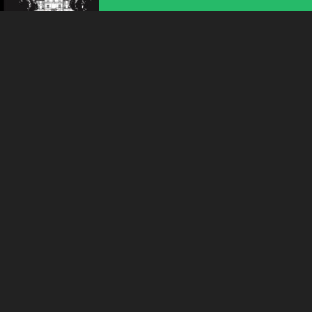
FESTIVAL DE CINÉMA EN PLEIN AIR
COOP OPEN AIR CINEMA
DELEMONT
21:30
-
Delémont
DISCO TO TECH HOUSE & INDIE DANCE
AFTER DE LA PLAGE - DJ ROUX
LIBRE