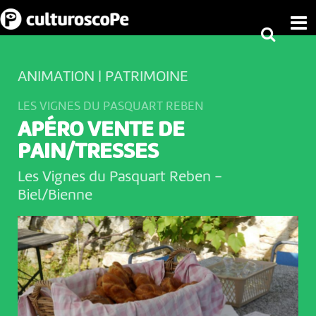
ANIMATION | PATRIMOINE
LES VIGNES DU PASQUART REBEN
APÉRO VENTE DE
PAIN/TRESSES
Les Vignes du Pasquart Reben
-
Biel/Bienne