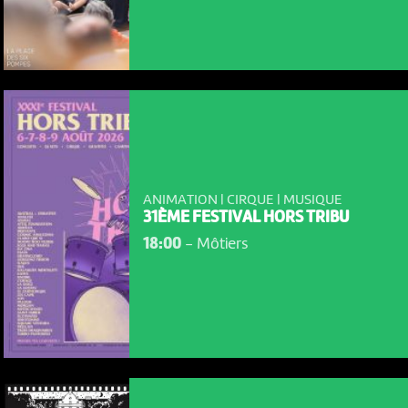
ANIMATION | CIRQUE | MUSIQUE
31ÈME FESTIVAL HORS TRIBU
NOUS UTILISONS DES COOKIES
18:00
-
Môtiers
En poursuivant votre navigation sur le culturoscoPe site vous
consentez à l’utilisation de cookies. Les cookies nous
permettent d'analyser le trafic, d’affiner les contenus mis à
votre disposition et renseigner les acteurs·trices culturel·le·s sur
l'intérêt porté à leurs événements.
Plus d'infos