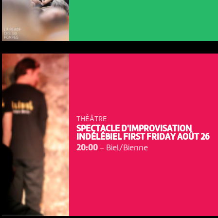
THÉÂTRE
SPECTACLE D'IMPROVISATION
INDÉLÉBIEL FIRST FRIDAY AOÛT 26
20:00
-
Biel/Bienne