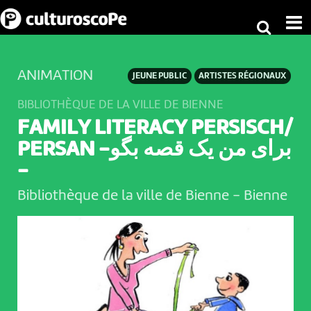
ANIMATION
JEUNE PUBLIC
ARTISTES RÉGIONAUX
BIBLIOTHÈQUE DE LA VILLE DE BIENNE
FAMILY LITERACY PERSISCH/
PERSAN -برای من یک قصه بگو
-
Bibliothèque de la ville de Bienne
-
Bienne