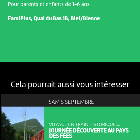
Pour parents et enfants de 1-6 ans
FamiPlus, Quai du Bas 1B, Biel/Bienne
Cela pourrait aussi vous intéresser
NOUS UTILISONS DES COOKIES
En poursuivant votre navigation sur le culturoscoPe site vous
SAM 5 SEPTEMBRE
consentez à l’utilisation de cookies. Les cookies nous
permettent d'analyser le trafic, d’affiner les contenus mis à
votre disposition et renseigner les acteurs·trices culturel·le·s sur
VOYAGE EN TRAIN HISTORIQUE,...
l'intérêt porté à leurs événements.
JOURNÉE DÉCOUVERTE AU PAYS
DES FÉES
Plus d'infos