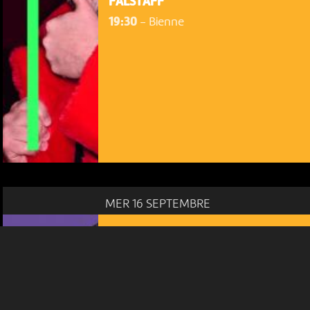
FALSTAFF
19:30
-
Bienne
NOUS UTILISONS DES COOKIES
En poursuivant votre navigation sur le culturoscoPe site vous
consentez à l’utilisation de cookies. Les cookies nous
permettent d'analyser le trafic, d’affiner les contenus mis à
votre disposition et renseigner les acteurs·trices culturel·le·s sur
l'intérêt porté à leurs événements.
Plus d'infos
MER 16 SEPTEMBRE