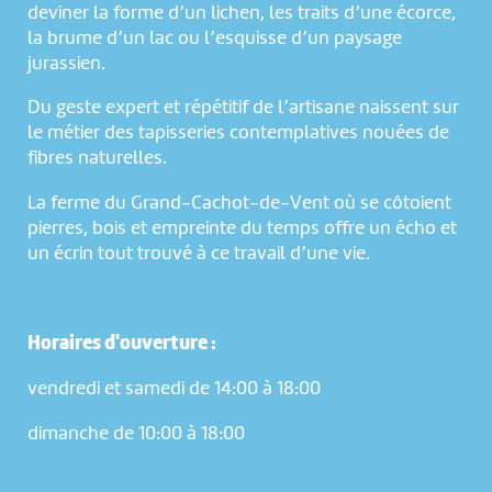
deviner la forme d’un lichen, les traits d’une écorce,
la brume d’un lac ou l’esquisse d’un paysage
jurassien.
Du geste expert et répétitif de l’artisane naissent sur
le métier des tapisseries contemplatives nouées de
fibres naturelles.
La ferme du Grand-Cachot-de-Vent où se côtoient
pierres, bois et empreinte du temps offre un écho et
un écrin tout trouvé à ce travail d’une vie.
Horaires d'ouverture :
NOUS UTILISONS DES COOKIES
vendredi et samedi de 14:00 à 18:00
En poursuivant votre navigation sur le culturoscoPe site vous
dimanche de 10:00 à 18:00
consentez à l’utilisation de cookies. Les cookies nous
permettent d'analyser le trafic, d’affiner les contenus mis à