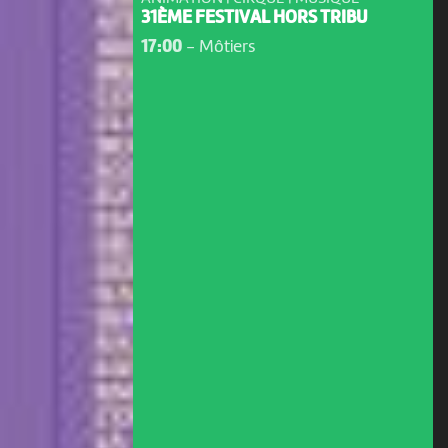
31ÈME FESTIVAL HORS TRIBU
17:00
-
Môtiers