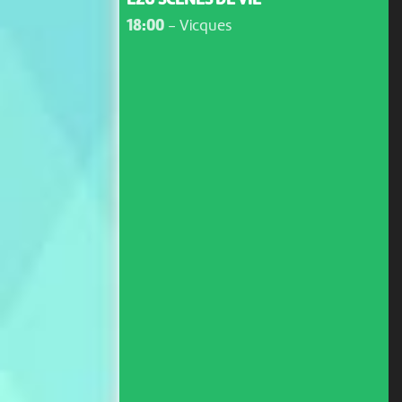
EZU SCÈNES DE VIE
18:00
-
Vicques