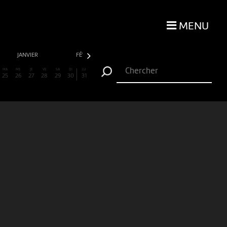
MENU
JANVIER
FÉVRIER
MARS
AVRIL
MA
ME
JE
VE
SA
DI
LU
25
26
27
28
29
30
31