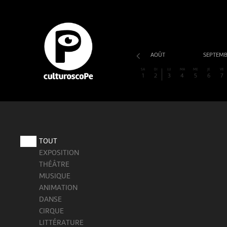
AOÛT
SEPTEM
SA
DI
LU
MA
ME
JE
VE
1
2
3
4
5
6
7
TOUT
EXPOSITION
THÉÂTRE
MUSIQUE
ANIMATION
DANSE
CIRQUE
LITTÉRATURE