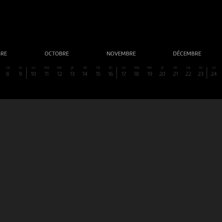
BRE
OCTOBRE
NOVEMBRE
DÉCEMBRE
SA
DI
LU
MA
ME
JE
VE
SA
DI
LU
MA
ME
JE
VE
SA
DI
LU
8
9
10
11
12
13
14
15
16
17
18
19
20
21
22
23
24