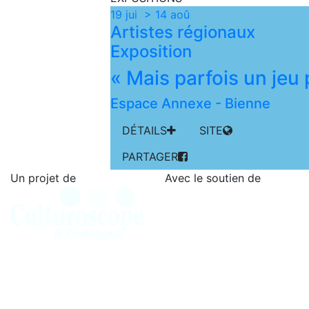
19 jui > 14 aoû
Artistes régionaux
Exposition
« Mais parfois un jeu
Espace Annexe
-
Bienne
DÉTAILS
SITE
PARTAGER
Un projet de
Avec le soutien de