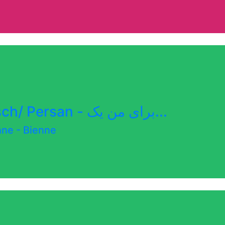
Family Literacy Persisch/ Persan - برای من یک...
enne
-
Bienne