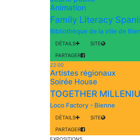
Animation
Family Literacy Span
Bibliothèque de la ville de Bi
DÉTAILS
SITE
PARTAGER
22:00
Artistes régionaux
Soirée House
TOGETHER MILLENI
Loco Factory
-
Bienne
DÉTAILS
SITE
PARTAGER
EXPOSITIONS