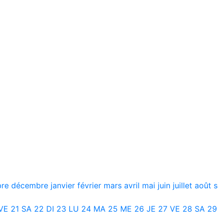
bre
décembre
janvier
février
mars
avril
mai
juin
juillet
août
VE
21
SA
22
DI
23
LU
24
MA
25
ME
26
JE
27
VE
28
SA
29