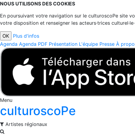
NOUS UTILISONS DES COOKIES
En poursuivant votre navigation sur le culturoscoPe site vou
votre disposition et renseigner les acteurs·trices culturel·le
Plus d'infos
Agenda
Agenda PDF
Présentation
L'équipe
Presse
À propo
Menu
culturoscoPe
Artistes régionaux