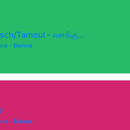
isch/Tamoul - எனக்கு...
enne
-
Bienne
r
enne
-
Bienne