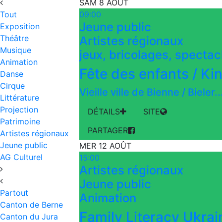
SAM 8 AOÛT
Tout
09:00
Jeune public
Exposition
Théâtre
Artistes régionaux
Musique
jeux, bricolages, spectacl
Animation
Fête des enfants / Ki
Danse
Cirque
Vieille ville de Bienne / Bieler..
Littérature
Projection
DÉTAILS
SITE
Patrimoine
PARTAGER
Artistes régionaux
Jeune public
MER 12 AOÛT
AG Culturel
15:00
Artistes régionaux
Jeune public
Partout
Animation
Canton de Berne
Family Literacy Ukrai
Canton du Jura