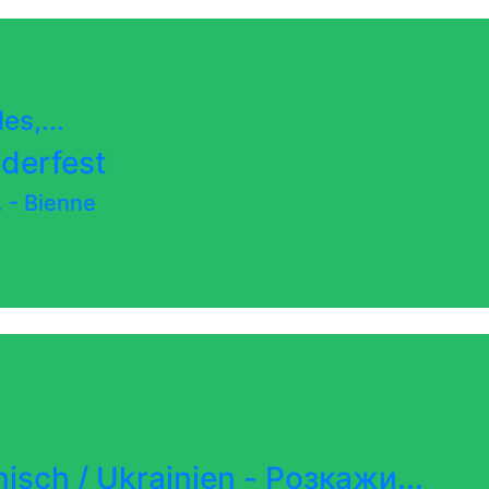
es,...
nderfest
.
-
Bienne
nisch / Ukrainien - Розкажи...