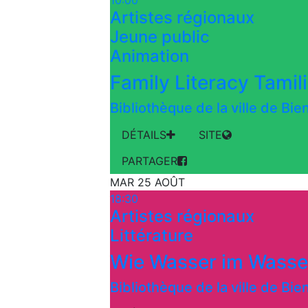
10:00
Artistes régionaux
Jeune public
Animation
Family Literacy Tamil
Bibliothèque de la ville de Bi
DÉTAILS
SITE
PARTAGER
MAR 25 AOÛT
18:30
Artistes régionaux
Littérature
Wie Wasser im Wasse
Bibliothèque de la ville de Bi