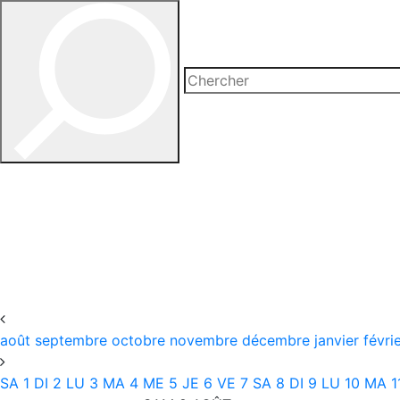
août
septembre
octobre
novembre
décembre
janvier
févri
SA
1
DI
2
LU
3
MA
4
ME
5
JE
6
VE
7
SA
8
DI
9
LU
10
MA
1