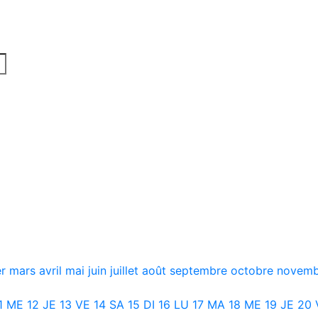
er
mars
avril
mai
juin
juillet
août
septembre
octobre
novem
1
ME
12
JE
13
VE
14
SA
15
DI
16
LU
17
MA
18
ME
19
JE
20