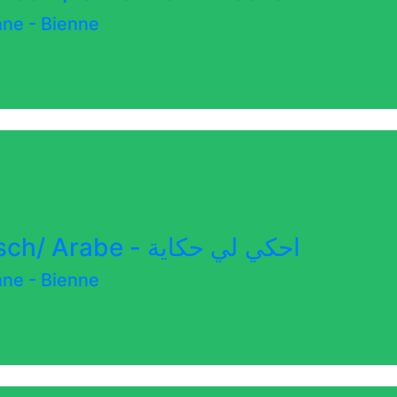
enne
-
Bienne
Family Literacy Arabisch/ Arabe - احكي لي حكاية
enne
-
Bienne