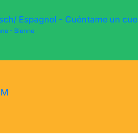
isch/ Espagnol - Cuéntame un cue
enne
-
Bienne
UM