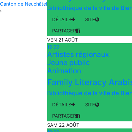
Canton de Neuchâtel
Bibliothèque de la ville de Bi
DÉTAILS
SITE
PARTAGER
VEN 21 AOÛT
15:00
Artistes régionaux
Jeune public
Animation
Bibliothèque de la ville de Bi
DÉTAILS
SITE
PARTAGER
SAM 22 AOÛT