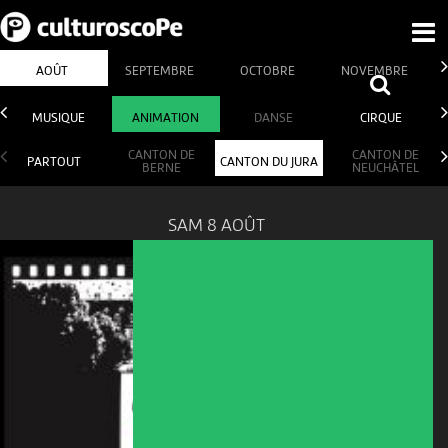
AOÛT
SEPTEMBRE
OCTOBRE
NOVEMBRE
MUSIQUE
ANIMATION
DANSE
CIRQUE
CANTON DE
CANTON DE
PARTOUT
CANTON DU JURA
BERNE
NEUCHÂTEL
SAM 8 AOÛT