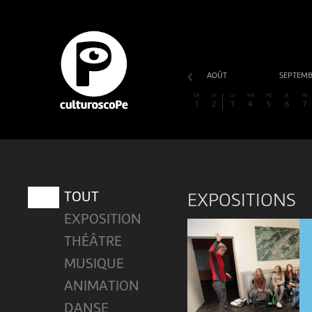
AOÛT
SEPTEM
SA
DI
LU
MA
ME
JE
VE
1
2
3
4
5
6
7
TOUT
EXPOSITIONS
EXPOSITION
THÉÂTRE
MUSIQUE
ANIMATION
DANSE