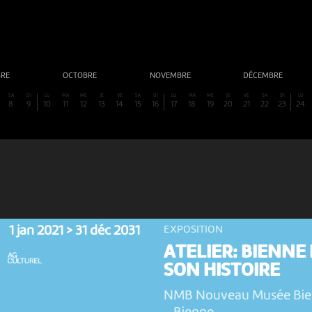
BRE
OCTOBRE
NOVEMBRE
DÉCEMBRE
SA
DI
LU
MA
ME
JE
VE
SA
DI
LU
MA
ME
JE
VE
SA
DI
LU
8
9
10
11
12
13
14
15
16
17
18
19
20
21
22
23
24
1 jan 2021 > 31 déc 2031
EXPOSITION
ATELIER: BIENNE 
SON HISTOIRE
NMB Nouveau Musée Bi