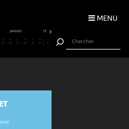
MENU
JANVIER
FÉVRIER
MARS
AVRIL
MA
ME
JE
VE
SA
DI
LU
25
26
27
28
29
30
31
ET
enne