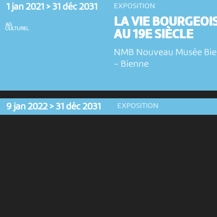
1 jan 2021 > 31 déc 2031
EXPOSITION
LA VIE BOURGEOI
AU 19E SIÈCLE
NMB Nouveau Musée Bi
-
Bienne
9 jan 2022 > 31 déc 2031
EXPOSITION
LES LETTRES DE
ROBERT WALSER
NMB Nouveau Musée
Bienne
-
Bienne
4 fév 2018 > 31 déc 2031
EXPOSITION