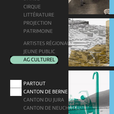
CIRQUE
LITTÉRATURE
PROJECTION
PATRIMOINE
ARTISTES RÉGIONAUX
JEUNE PUBLIC
AG CULTUREL
PARTOUT
CANTON DE BERNE
CANTON DU JURA
CANTON DE NEUCHÂTEL