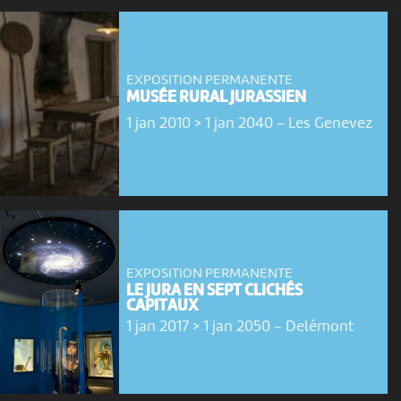
EXPOSITION PERMANENTE
MUSÉE RURAL JURASSIEN
1 jan 2010 > 1 jan 2040
-
Les Genevez
EXPOSITION PERMANENTE
LE JURA EN SEPT CLICHÉS
CAPITAUX
1 jan 2017 > 1 jan 2050
-
Delémont