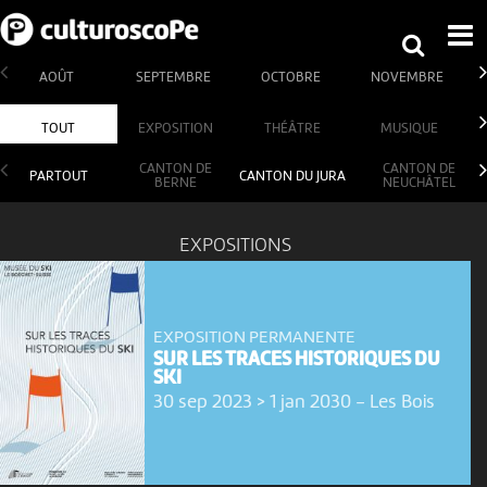
AOÛT
SEPTEMBRE
OCTOBRE
NOVEMBRE
TOUT
EXPOSITION
THÉÂTRE
MUSIQUE
CANTON DE
CANTON DE
PARTOUT
CANTON DU JURA
BERNE
NEUCHÂTEL
EXPOSITIONS
EXPOSITION PERMANENTE
SUR LES TRACES HISTORIQUES DU
SKI
30 sep 2023 > 1 jan 2030
-
Les Bois