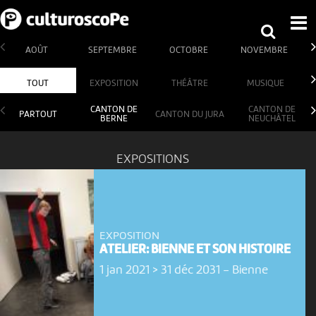
AOÛT
SEPTEMBRE
OCTOBRE
NOVEMBRE
TOUT
EXPOSITION
THÉÂTRE
MUSIQUE
CANTON DE
CANTON DE
PARTOUT
CANTON DU JURA
BERNE
NEUCHÂTEL
EXPOSITIONS
EXPOSITION
ATELIER: BIENNE ET SON HISTOIRE
1 jan 2021 > 31 déc 2031
-
Bienne